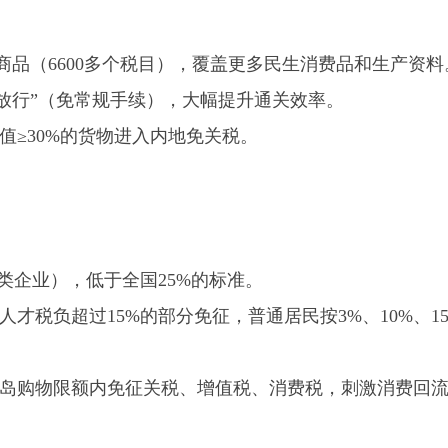
商品（
6600
多个税目），覆盖更多民生消费品和生产资料
放行
”
（免常规手续），大幅提升通关效率。
值≥
30%
的货物进入内地免关税。
类企业），低于全国
25%
的标准。
人才税负超过
15%
的部分免征，普通居民按
3%
、
10%
、
1
岛购物限额内免征关税、增值税、消费税，刺激消费回