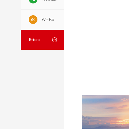
WeiBo
Return