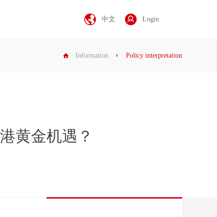
中文
Login
Information
Policy interpretation
港黄金机遇？