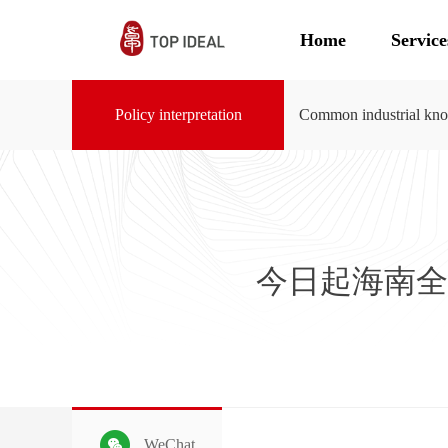
Home
Service
Policy interpretation
Common industrial kn
今日起海南全
WeChat