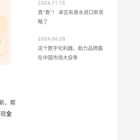
2024.11.15
真“香”！ 卓志有香水进口新攻
略了
2024.06.28
这个数字化利器，助力品牌赢
在中国市场大促季
新，帮
实现
全
！