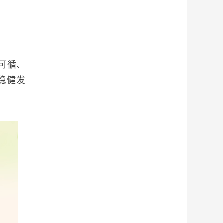
可循、
稳健发