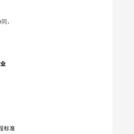
协同
，
作业
程标准