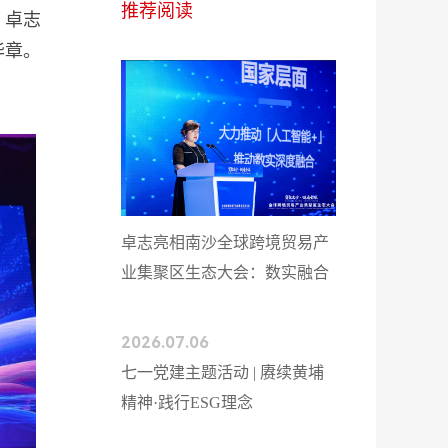
推荐阅读
。卓志
华章。
卓志亮相南沙全球跨境贸易产
业集聚区生态大会：数实融合
重构贸易新生态
2026.07.06
七一党建主题活动 | 赓续黄埔
精神·践行ESG理念