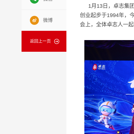
1
月
13
日，卓志集
创业起步于
1994
年，
微博
会上，全体卓志人一起
返回上一页