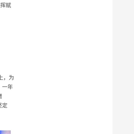
发挥赋
上，为
，一年
磨
坚定