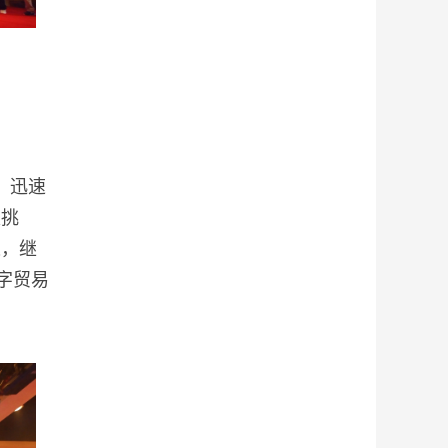
，迅速
是挑
遇，继
字贸易