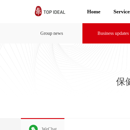
Home
Service
Group news
Business updates
保
WeChat