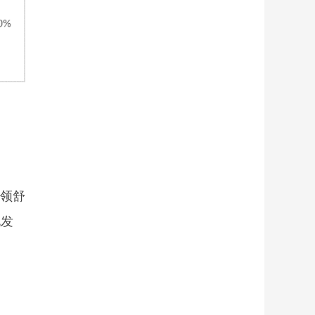
领舒
化发