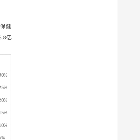
保健
.8亿